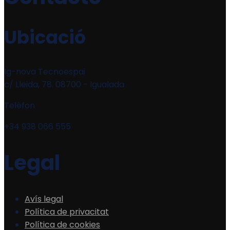
Ubicació
Ig-nova Tecnoespai
c/ Lleida, 78. 08700 - Igualada
Telèfon
+34 938 066 555
Legal
Avís legal
Política de privacitat
Política de cookies