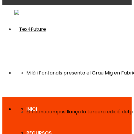
Milà i Fontanals presenta el Grau Mig en Fabri
INICI
El Tecnocampus llança la tercera edició del
RECURSOS