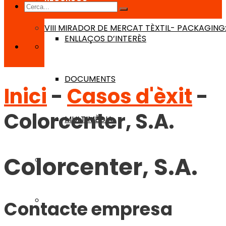
VIII MIRADOR DE MERCAT TÈXTIL- PACKAGING:
ENLLAÇOS D’INTERÈS
DOCUMENTS
Inici
-
Casos d'èxit
-
Colorcenter, S.A.
MULTIMÈDIA
Colorcenter, S.A.
AGENDA
BLOG
Contacte empresa