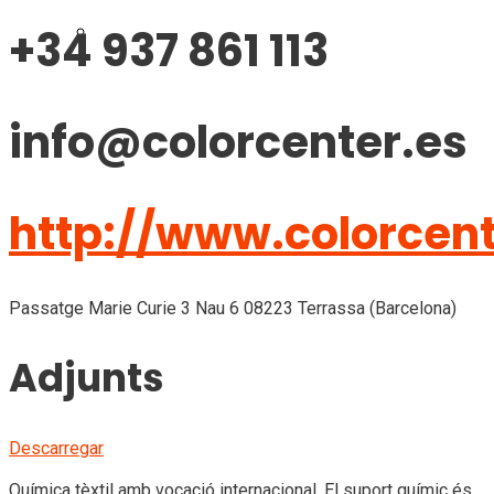
CONTACTE
+34 937 861 113
info@colorcenter.es
http://www.colorcent
Passatge Marie Curie 3 Nau 6 08223 Terrassa (Barcelona)
Adjunts
Descarregar
Química tèxtil amb vocació internacional. El suport químic és