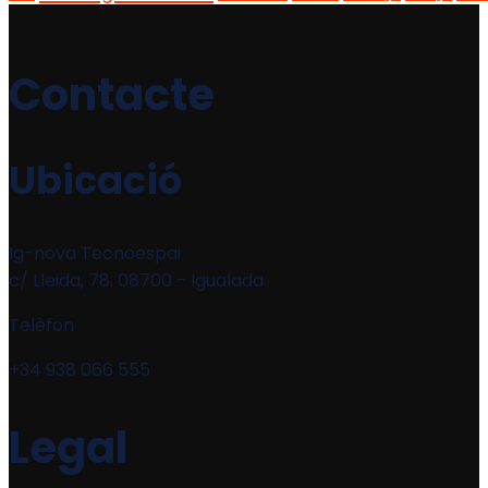
Contacte
Ubicació
Ig-nova Tecnoespai
c/ Lleida, 78. 08700 - Igualada
Telèfon
+34 938 066 555
Legal