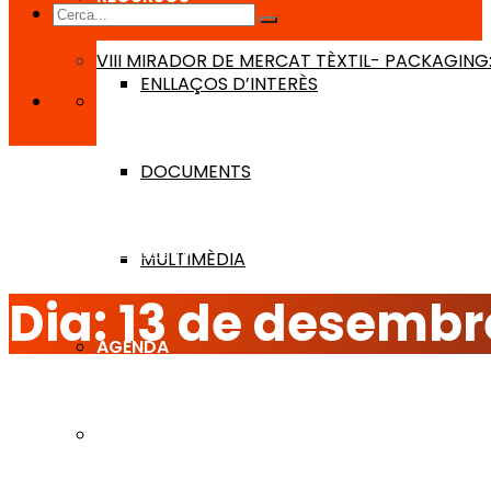
VIII MIRADOR DE MERCAT TÈXTIL- PACKAGING:
ENLLAÇOS D’INTERÈS
DOCUMENTS
Inici
2018
desembre
13
MULTIMÈDIA
Dia:
13 de desembr
AGENDA
BLOG