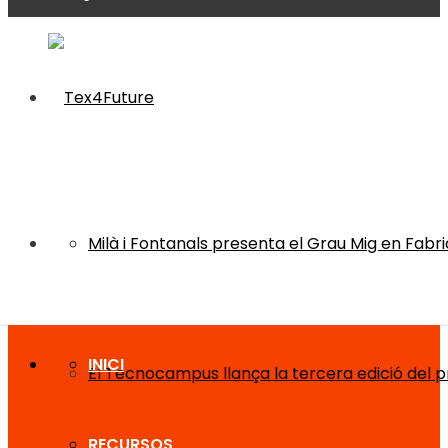
Milà i Fontanals presenta el Grau Mig en Fabri
INICI
El Tecnocampus llança la tercera edició del
RECURSOS