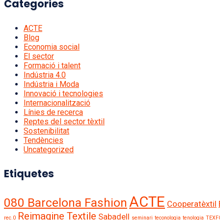
Categories
ACTE
Blog
Economia social
El sector
Formació i talent
Indústria 4.0
Indústria i Moda
Innovació i tecnologies
Internacionalització
Línies de recerca
Reptes del sector tèxtil
Sostenibilitat
Tendències
Uncategorized
Etiquetes
ACTE
080 Barcelona Fashion
Cooperatèxtil
Reimagine Textile
Sabadell
rec.0
seminari
teconologia
tenologia
TEXF