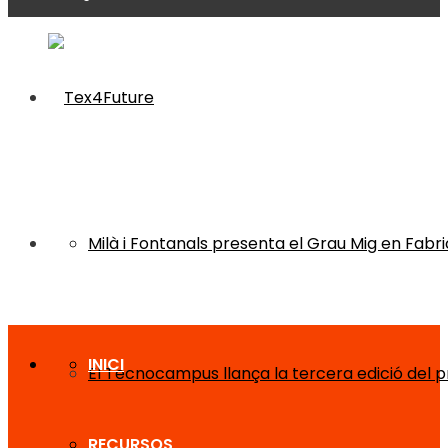
Milà i Fontanals presenta el Grau Mig en Fabri
INICI
El Tecnocampus llança la tercera edició del
RECURSOS