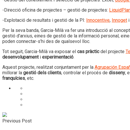
-Direcció oficina de projectes – gestió de projectes:
LiquidPla
-Explotació de resultats i gestió de la PI:
Innocentive
,
Innoget
i
Per la seva banda, Garcia-Milà va fer una introducció al concep
gestió d’arxius, eines de gestió de la informació personal, eine
poden connectar-s’hi des de qualsevol lloc.
Tot seguit, Garcia-Milà va exposar el
cas pràctic
del projecte
Te
desenvolupament
i
experimentació
.
Aquest projecte, realitzat conjuntament per la
Agrupación Españ
millorar la
gestió dels clients
, controlar el procés de
disseny
, 
franquícies
, etc.
Previous Post