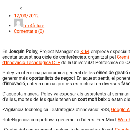
CONTACTE
12/03/2012
Tex4future
Comentaris (0)
En
Joaquin Poley
, Project Manager de
KIM
, empresa especialit
encetar aquest
nou cicle de conferències
, organitzat pel
Gremi 
d’Innovació Tecnològica CTF
de la Universitat Politècnica de Ca
Poley va oferir una panoràmica general de les
eines de gestió 
generar més
oportunitats de negoci
. En aquest sentit, el pone
d’innovació
, entesa com un procés estructurat en diverses
fas
D’aquesta manera, Poley va exposar als assistents al seminari
d’elles, moltes de les quals tenen un
cost molt baix
o estan di
-Vigilància tecnològica i estratègica d’innovació: RSS,
Google A
-Intel·ligència competitiva i generació d’idees: FreeMind,
Word
-Gestió del coneixement i selecció de projectes: Excel,
Google