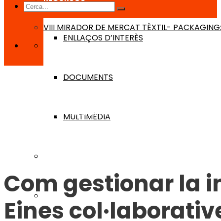
VIII MIRADOR DE MERCAT TÈXTIL- PACKAGING:
ENLLAÇOS D’INTERÈS
DOCUMENTS
Inici
Blog
Com gestionar la innovació en empreses tèxtils. Eine
MULTIMÈDIA
AGENDA
Com gestionar la i
BLOG
Eines col·laborati